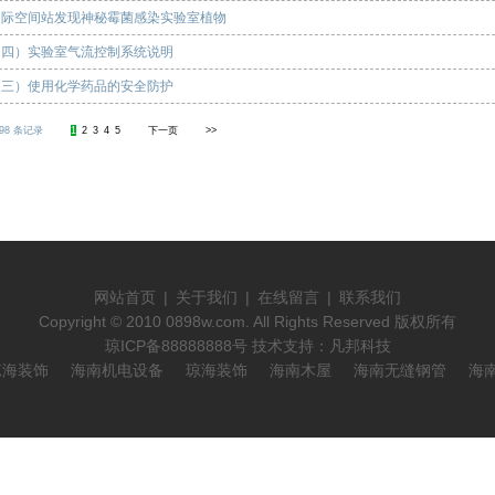
国际空间站发现神秘霉菌感染实验室植物
（四）实验室气流控制系统说明
（三）使用化学药品的安全防护
98 条记录
1
2
3
4
5
下一页
>>
网站首页
|
关于我们
|
在线留言
|
联系我们
Copyright © 2010 0898w.com. All Rights Reserved 版权所有
琼ICP备88888888号 技术支持：凡邦科技
琼海装饰
海南机电设备
琼海装饰
海南木屋
海南无缝钢管
海