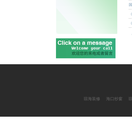
琼海装修
海口纱窗