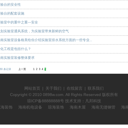
实验台的安全性
实验台的配套设施
实验室中的重中之重—安全
规划实验室通风系统，为实验室带来新鲜的空气
海南实验室设备格美给你介绍实验室排水系统方面的一些专业...
净化工程是包括什么？
海南实验室装修整体要求
89 条记录
上一页
1
2
3
4
5
网站首页
|
关于我们
|
在线留言
|
联系我们
Copyright © 2010 0898w.com. All Rights Reserved 版权所有
琼ICP备88888888号 技术支持：凡邦科技
琼海装饰
海南机电设备
琼海装饰
海南木屋
海南无缝钢管
海