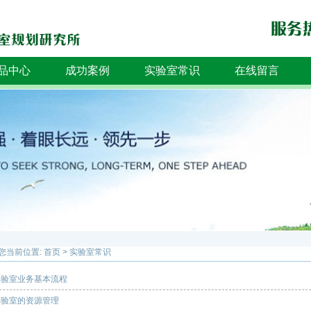
品中心
成功案例
实验室常识
在线留言
您当前位置:
首页
>
实验室常识
实验室业务基本流程
实验室的资源管理