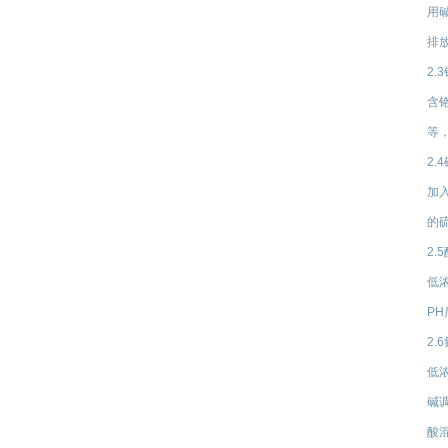
用
排
2.
含
等
2.
加
的
2.
低
P
2.
低
碱
酸