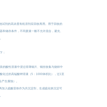
其他试剂的高浓度有机溶剂应回收再用。用于回收的
器和储存条件，不同废液一般不允许混合，避光、
。
下：
汞的酸性溶液中浸过得薄铜片、铜丝收集与烧杯中
化过的高锰酸钾溶液（5：1000体积比），过1至
会产生腐蚀）。
，再加入硫酸亚铁作为共沉淀剂，生成硫化铁沉淀可
。