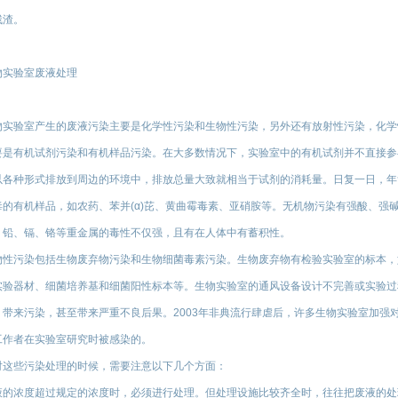
残渣。
物实验室废液处理
物实验室产生的废液污染主要是化学性污染和生物性污染，另外还有放射性污染，化学
要是有机试剂污染和有机样品污染。在大多数情况下，实验室中的有机试剂并不直接参
以各种形式排放到周边的环境中，排放总量大致就相当于试剂的消耗量。日复一日，年
毒的有机样品，如农药、苯并(α)芘、黄曲霉毒素、亚硝胺等。无机物污染有强酸、强
、铅、镉、铬等重金属的毒性不仅强，且有在人体中有蓄积性。
物性污染包括生物废弃物污染和生物细菌毒素污染。生物废弃物有检验实验室的标本，
实验器材、细菌培养基和细菌阳性标本等。生物实验室的通风设备设计不完善或实验过
，带来污染，甚至带来严重不良后果。2003年非典流行肆虐后，许多生物实验室加强
工作者在实验室研究时被感染的。
对这些污染处理的时候，需要注意以下几个方面：
液的浓度超过规定的浓度时，必须进行处理。但处理设施比较齐全时，往往把废液的处