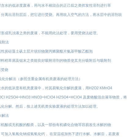
对含水的低浓度废液，用与水不相混合的正己烷之类挥发性溶剂进行萃
，分离出溶剂层后，把它进行焚烧。再用吹入空气的方法，将水层中的溶剂吹
。
对形成乳浊液之类的废液，不能用此法处理，要用焚烧法处理。
.吸附法
活性炭硅藻土矾土层片状织物聚丙烯聚酯片氨基甲酸乙酯泡
塑料稻草屑及锯末之类能良好吸附溶剂的物质使其充分吸附后与吸附剂
起焚烧
).氧化分解法（参照含重金属有机类废液的处理方法）
含水的低浓度有机类废液中，对其易氧化分解的废液，用H2O2 KMnO4
OCl H2SO4+HNO3 HNO3+HClO4 H2SO4+HClO4 及废铬酸混合液等物质，将
氧化分解。然后，按上述无机类实验废液的处理方法加以处理。
.水解法
有机酸或无机酸的酯类，以及一部份有机磷化合物等容易发生水解的物
，可加入氢氧化钠或氢氧化钙， 在室温或加热下进行水解。水解后，若废液