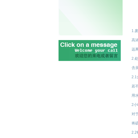
1
高
远
2.
含
2.
若
用
2
对
将
2.