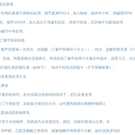
7混合废液
不作用的废液可用铁粉处理。调节废液PH3-4，加入铁粉，搅拌半小时，用碱调节PH
左右，搅拌10分钟，加入高分子混凝剂沉淀，清液可排放，沉淀物作为废渣处理。
酸碱可中和处理。
8 三氯甲烷的回收
三氯甲烷废液一次用水、浓硫酸（三氯甲烷量的十分之一）、纯水、盐酸羟胺溶液（0.
R）洗涤。用重蒸馏水洗涤两次，将洗好的三氯甲烷用污水氯化钙脱水，放置几天，过滤
0~62摄氏度的馏出液（标框下），保存于棕色试剂瓶中（不可用橡胶塞）。
验室废液处理方法
意事项
).尽量回收溶剂，在对实验没有妨碍的情况下，把它反复使用
.为了方便处理，其收集分类往往分为：a)可燃性物质b)难燃性物质c)
水废液d)固体物质等。
).可溶于水的物质，容易成为水溶液流失。因此，回收时要加以注意。但
，对甲醇、乙醇及醋酸之类溶剂，能被细菌作用而易于分解。故对这类溶剂的