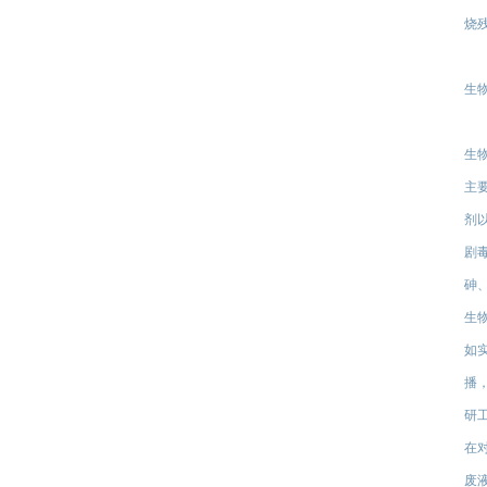
烧
生
生
主
剂
剧
砷
生
如
播
研
在
废