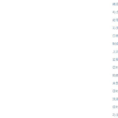
稀
4
处
1)
①
制
上
监
②
助
未
③对
洗
④
2)