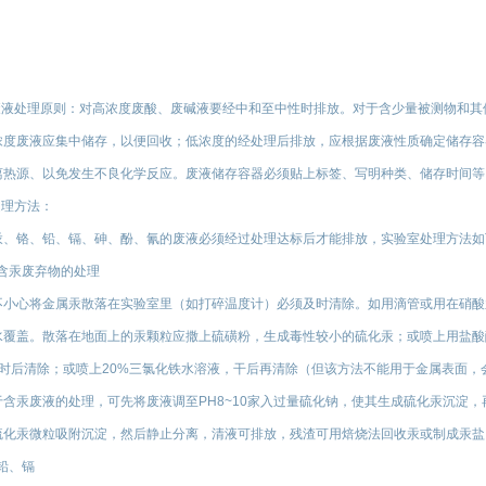
.废液处理原则：对高浓度废酸、废碱液要经中和至中性时排放。对于含少量被测物和
浓度废液应集中储存，以便回收；低浓度的经处理后排放，应根据废液性质确定储存容
离热源、以免发生不良化学反应。废液储存容器必须贴上标签、写明种类、储存时间等
处理方法：
汞、铬、铅、镉、砷、酚、氰的废液必须经过处理达标后才能排放，实验室处理方法如
1含汞废弃物的处理
不小心将金属汞散落在实验室里（如打碎温度计）必须及时清除。如用滴管或用在硝酸
水覆盖。散落在地面上的汞颗粒应撒上硫磺粉，生成毒性较小的硫化汞；或喷上用盐酸酸
小时后清除；或喷上20%三氯化铁水溶液，干后再清除（但该方法不能用于金属表面，
于含汞废液的处理，可先将废液调至PH8~10家入过量硫化钠，使其生成硫化汞沉淀
硫化汞微粒吸附沉淀，然后静止分离，清液可排放，残渣可用焙烧法回收汞或制成汞盐
2铅、镉