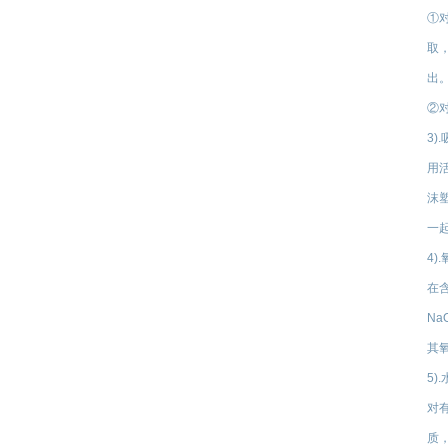
①
取
出
②
3)
用
沫
一
4
在
Na
其
5)
对
质