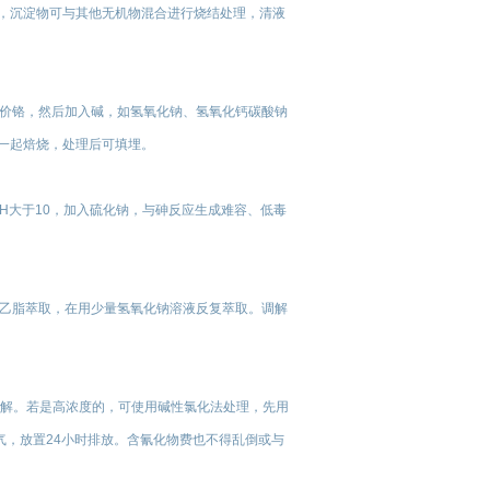
沉淀剂，沉淀物可与其他无机物混合进行烧结处理，清液
价铬，然后加入碱，如氢氧化钠、氢氧化钙碳酸钠
渣一起焙烧，处理后可填埋。
PH大于10，加入硫化钠，与砷反应生成难容、低毒
乙脂萃取，在用少量氢氧化钠溶液反复萃取。调解
分解。若是高浓度的，可使用碱性氯化法处理，先用
气，放置24小时排放。含氰化物费也不得乱倒或与