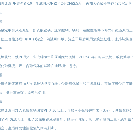
碱将废液PH调至8~10，生成Pb(OH)2和Cd(OH)2沉淀，再加入硫酸亚铁作为共
放。
3铬
铬废液中加入还原剂，如硫酸亚铁、亚硫酸钠、铁屑，在酸性条件下将六价铬还原成三
，使三价格形成Cr(OH)3沉淀，清液可排放。沉淀干燥后可用焙烧法处理，使其与煤
4砷
入氧化钙，使PH为8，生成砷酸钙和亚砷酸钙沉淀，在Fe3+存在时共沉淀。或使溶液
硫化砷沉淀。产生含砷气体的试验在通风橱中进行。
5酚
浓度含酚废液可加入次氯酸钠或漂白粉，使酚氧化城市和二氧化碳。高浓度可使用丁酸
H后，进行重蒸馏，提纯后使用。
6氰
浓度废液可加入氢氧化钠调节PH为10以上，再加入高锰酸钾粉末（3%），使氰化物
调至PH为10以上，加入次氯酸钠或漂白粉。经充分叫板，氢化物分解为二氧化碳和氮
混合，生成挥发性氰化氢气体有剧毒。