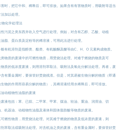
毒害时，把它中和、稀释后，即可排放。如果含有有害物质时，用吸附等适当
方法加以处理。
.生物化学处理法
活性污泥之类东西并吹入空气进行处理。例如，对含有乙醇、乙酸、动植
性油脂、蛋白质及淀粉等的稀溶液，可用此法进行处理。
一般有机溶剂是指醇类、酯类、有机酸酮及醚等由C、H、O 元素构成物质。
此类物质的废液中的可燃性物质，用焚烧法处理。对难于燃烧的物质及可
性物质的低浓度废液，则用溶剂萃取法、吸附法及氧化分解法处理。再者，废
中含有重金属时，要保管好焚烧残渣。但是，对其易被生物分解的物质（即通
微生物的作用而容易分解的物质），其稀溶液经用水稀释后，即可排放。
石油动植物性油脂的废液
类废液包括：苯、已烷、二甲苯、甲苯、煤油、轻油、重油、润滑油、切
油、机器油、动植物性油脂及液体和固体脂肪酸等物质的废液。
其可燃性物质，用焚烧法处理。对其难于燃烧的物质及低浓度的废液，则
溶剂萃取法或吸附法处理。对含机油之类的废液，含有重金属时，要保管好焚