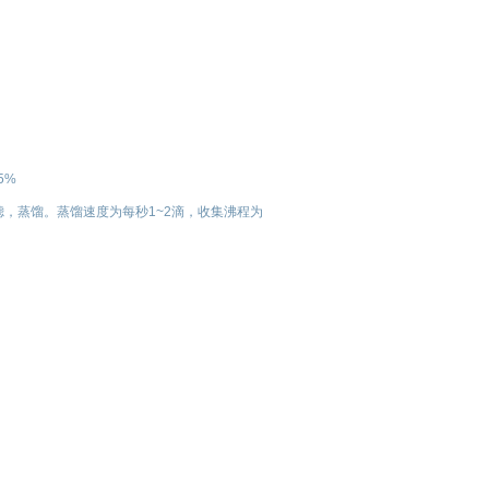
5%
，蒸馏。蒸馏速度为每秒1~2滴，收集沸程为