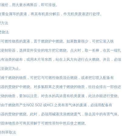
溶液经，用大量水稀释后，即可排放。
).含重金属等的废液，将其有机质分解后，作无机类废液进行处理。
理方法
.焚烧法
将可燃性物质的废液，置于燃烧炉中燃烧。如果数量很少，可把它装入铁
或瓷制容器，选择室外安全的地方把它燃烧。点火时，取一长棒，在其一端扎
沾有油类的破布，或用木片等东西，站在上风方向进行点火燃烧。并且，必须
视至烧完为止。
对难于燃烧的物质，可把它与可燃性物质混合燃烧，或者把它喷入配备有
燃器的焚烧炉中燃烧。对多氯联苯之类难于燃烧的物质，往往会排出一部份还
焚烧的物质，要加以注意。对含水的高浓度有机类废液，此法亦能进行焚烧。
由于燃烧而产生NO2 SO2 或HCl 之类有害气体的废液，必须用配备有
涤器的焚烧炉燃烧。此时，必须用碱液洗涤燃烧废气，除去其中的有害气体。
对固体物质亦可将其溶解于可燃性溶剂中然后使之燃烧。
.溶剂萃取法