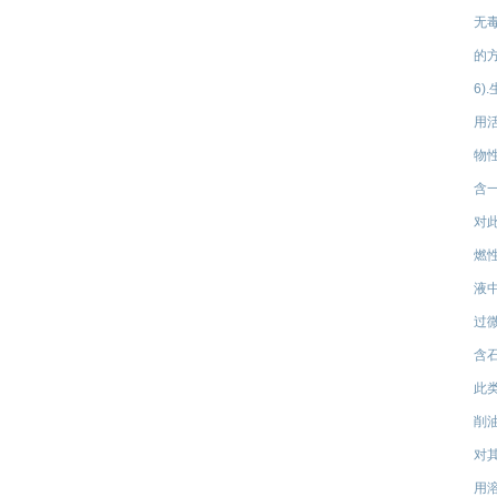
无
的
6)
用
物
含
对
燃
液
过
含
此
削
对
用