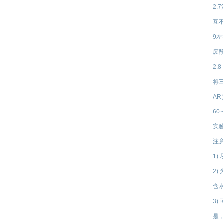
2.
互
9
废
2.
将
A
6
实
注
1
2)
含
3
是