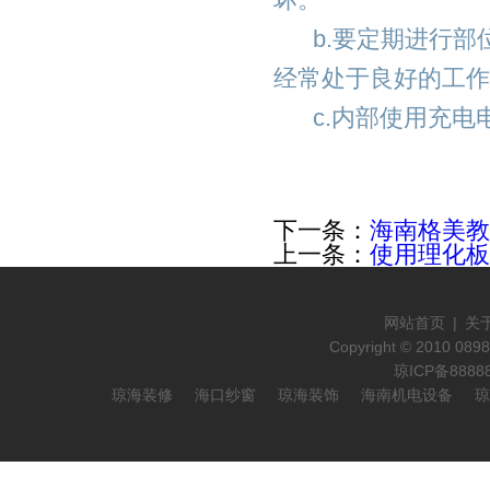
b.要定期进行部
经常处于良好的工作
c.内部使用充电
下一条：
海南格美教
上一条：
使用理化板
网站首页
|
关
Copyright © 2010 089
琼ICP备888
琼海装修
海口纱窗
琼海装饰
海南机电设备
琼